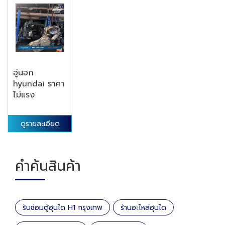
อู่นอก
hyundai ราคา
ไม่แรง
ดูรายละเอียด
คำค้นสินค้า
รับซ่อมตู้ฮุนได H1 กรุงเทพ
ร้านอะไหล่ฮุนได