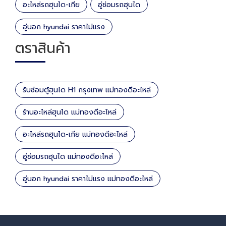
อะไหล่รถฮุนได-เกีย
อู่ซ่อมรถฮุนได
อู่นอก hyundai ราคาไม่แรง
ตราสินค้า
รับซ่อมตู้ฮุนได H1 กรุงเทพ แม่ทองดีอะไหล่
ร้านอะไหล่ฮุนได แม่ทองดีอะไหล่
อะไหล่รถฮุนได-เกีย แม่ทองดีอะไหล่
อู่ซ่อมรถฮุนได แม่ทองดีอะไหล่
อู่นอก hyundai ราคาไม่แรง แม่ทองดีอะไหล่