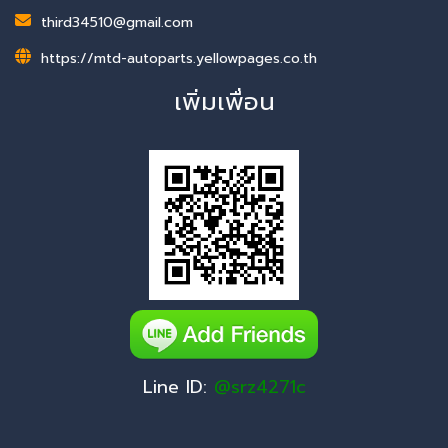
third34510@gmail.com
https://mtd-autoparts.yellowpages.co.th
เพิ่มเพื่อน
Line ID:
@srz4271c