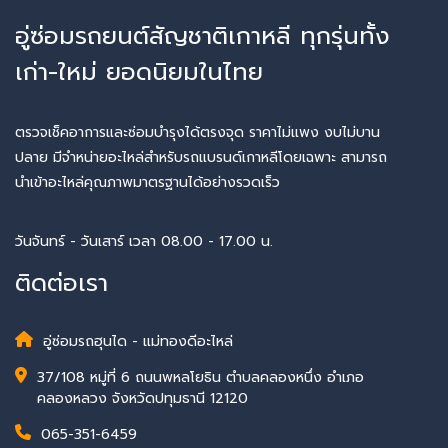
อู่ซ่อมรถยนต์สัญชาติเกาหลี ทุกรุ่นทั้ง
เก่า-ใหม่ ยอดนิยมในไทย
ตรวจเช็คอาการและซ่อมบำรุงได้ตรงจุด ราคาไม่แพง งบไม่บาน
ปลาย มีจำหน่ายอะไหล่สำหรับรถแบรนด์เกาหลีโดยเฉพาะ สามารถ
นำเข้าอะไหล่คุณภาพมาตรฐานได้อย่างรวดเร็ว
วันจันทร์ - วันเสาร์ เวลา 08.00 - 17.00 น.
ติดต่อเรา
อู่ซ่อมรถฮุนได - แม่ทองดีอะไหล่
37/108 หมู่ที่ 6 ถนนพหลโยธิน ตำบลคลองหนึ่ง อำเภอ
คลองหลวง จังหวัดปทุมธานี 12120
065-351-6459